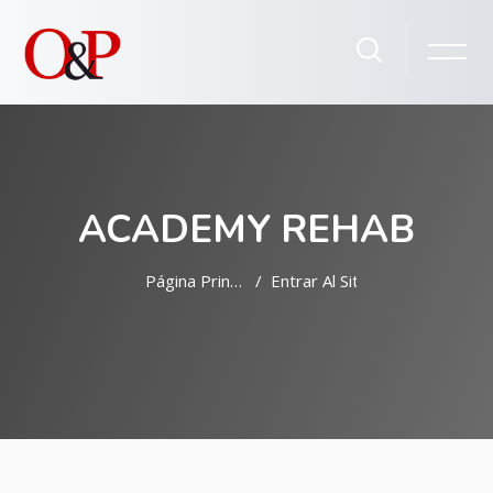
ACADEMY REHAB
Página Principal
Entrar Al Sitio
Salta al contenido principal